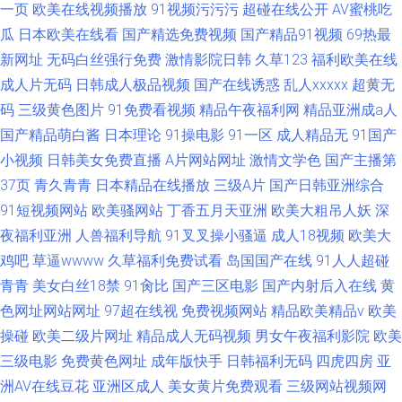
一页
欧美在线视频播放
91视频污污污
超碰在线公开
AV蜜桃吃
瓜
日本欧美在线看
国产精选免费视频
国产精品91视频
69热最
新网址
无码白丝强行免费
激情影院日韩
久草123
福利欧美在线
成人片无码
日韩成人极品视频
国产在线诱惑
乱人xxxxx
超黄无
码
三级黄色图片
91免费看视频
精品午夜福利网
精品亚洲成a人
国产精品萌白酱
日本理论
91操电影
91一区
成人精品无
91国产
小视频
日韩美女免费直播
A片网站网址
激情文学色
国产主播第
37页
青久青青
日本精品在线播放
三级A片
国产日韩亚洲综合
91短视频网站
欧美骚网站
丁香五月天亚洲
欧美大粗吊人妖
深
夜福利亚洲
人兽福利导航
91叉叉操小骚逼
成人18视频
欧美大
鸡吧
草逼wwww
久草福利免费试看
岛国国产在线
91人人超碰
青青
美女白丝18禁
91肏比
国产三区电影
国产内射后入在线
黄
色网址网站网址
97超在线视
免费视频网站
精品欧美精品v
欧美
操碰
欧美二级片网址
精品成人无码视频
男女午夜福利影院
欧美
三级电影
免费黄色网址
成年版快手
日韩福利无码
四虎四房
亚
洲AV在线豆花
亚洲区成人
美女黄片免费观看
三级网站视频网