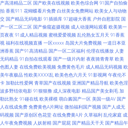
美成人久久 91专区在线欢看 久热精品色情 午夜成人福利久久 黑丝在线观看
产高清精品二区
国产欧美在线视频
欧美色综合网
91国产自拍偷
拍
香蕉911
花蝴蝶看片免费
白丝美女免费网站
欧美女人与动物
视频 久草视频在线网 豆花视频网址 91内射黑丝喷水 日韩无码第12页 91海
交
国产精品无码电影
91插插库
97超碰大香蕉
户外自慰影院
国
产一区二区二区
国产偷窥盗摄视频
成人动漫网站观看
欧美第一
角社区吃瓜黑料 91手机在线视频 91拍黄 大香蕉东京热一本道 黄页网站日韩
页夜夜
91成人精品视频
蜜桃爱爱视频
乱伦熟女五月天
91香蕉
视
福利在线视频直播
一区xxxxx
岛国大片免费视频
一道日本亚
Av 伪娘自拍一区 91在线观看最新地址 久热国产精品视频 69黄页网站 avtt一
洲香蕉
国产91高清精品
国产一区二区福利
伦理在线播放
人妻
本 欧美自慰色图 91黑料私人丝袜 阿V欧美视频 综合色情第七页 91大神福利
无码精品
91自拍在线观看
国产一级片内射
夜夜骑青青草
欧美
色图人妻
在线免费欧美视频
免费黄色毛片
成人精品无码视频
欧
91视频网站在线观看免费 久久少妇毛片 91黑丝在线 传媒在线观看 www91
美午夜极品
性欧美ⅩⅩⅩⅩ乱
欧美色色六月天
91影视网
午夜伦不
卡
加勒比性爱网
青草国产在线视频
亚洲国产精品导航
欧美色淫
蝌蚪 欧美熟女综合导航 91殴美 国产精品自拍97在线 伊人午夜剧场 97人妖
波多野结依电影
91狠狠撸
成人深夜电影
精品国产美女剃毛
加
勒比熟女
91碰在线
欧美裸模
萌白酱国产一区
美国一级AV
国产
小视频 九一黑料在线观看 亚洲变态另类综合 福利社大香蕉 人人妻人人色91
人在线成免费
免费黄色A片网址
微拍福利国产视频
国产人成无
码视频
国产原创区色花堂
在线免费黄A片
久草福利
乱伦家庭
成
91大神资源网 国产在线91丝袜 午夜在线视频 91青青搞 国内性爱肏屄视频
人午夜免费视频
人妖射精
国产屁屁
国产精品天干天
国产精品午