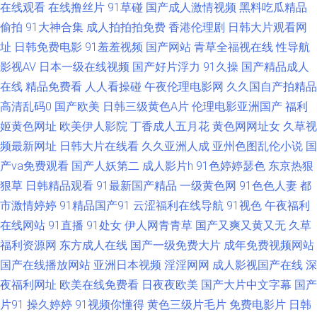
在线观看
在线撸丝片
91草碰
国产成人激情视频
黑料吃瓜精品
先锋午夜电影 中文字幕日韩精品人妻 欧美色逼综合 a俺也要去了网址 美日韩
偷拍
91大神合集
成人拍拍拍免费
香港伦理剧
日韩大片观看网
色色 99福利网 91久久豆花 精品日韩人妻 中回人妻丝袜一区三区 国产精品人
址
日韩免费电影
91羞羞视频
国产网站
青草全福视在线
性导航
影视AV
日本一级在线视频
国产好片浮力
91久操
国产精品成人
妻久久 91大神传媒视频 精品人妻久久精 91福利姬影院 久久麻豆福利线上
在线
精品免费看
人人看操碰
午夜伦理电影网
久久国自产拍精品
高清乱码0
国产欧美
日韩三级黄色A片
伦理电影亚洲国产
福利
91传媒合集 国产在线ts在线 影音先锋三级伦理 豆花祝频 91超碰大香蕉在线
姬黄色网址
欧美伊人影院
丁香成人五月花
黄色网网址女
久草视
频最新网址
日韩大片在线看
久久亚洲人成
亚州色图乱伦小说
国
久草视频福利资源 91乱子国产乱子伦 欧美性爱日韩精品 91欧美色图久草 久
产va免费观看
国产人妖第二
成人影片h
91色婷婷瑟色
东京热狠
狠草
日韩精品观看
91最新国产精品
一级黄色网
91色色人妻
都
久六热视频 91大片在线 久久99热色 91色视 日韩三级在线资源 91cn色 国产
市激情婷婷
91精品国产91
云涩福利在线导航
91视色
午夜福利
欧美成人 一本一道久久精 男女互草 久久网页 91蜜桃网在线观看 成人三级精
在线网站
91直播
91处女
伊人网青青草
国产又爽又黄又无
久草
福利资源网
东方成人在线
国产一级免费大片
成年免费视频网站
品 国产精品久久又又 91色漫网页版入口 超碰91人人 五月花影院 俺去也伦理
国产在线播放网站
亚洲日本视频
淫淫网网
成人影视国产在线
深
夜福利网址
欧美在线免费看
日夜夜欧美
国产大片中文字幕
国产
资源站 婷婷丁香国产精品 成人免费三激情影片 性交美女 大香蕉综合色图 91
片91
操久婷婷
91视频你懂得
黄色三级片毛片
免费电影片
日韩