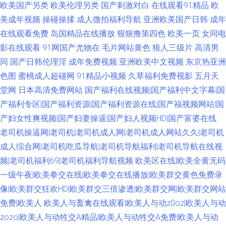
欧美国产另类
欧美伦理另类
国产刺激对白
在线观看91精品
欧
美成年视频
操碰操揉
成人微拍福利导航
亚洲欧美国产日韩
成年
在线观看免费
岛国精品在线播放
狠狠撸第四色
欧美一页
女同电
影在线观看
91网国产尤物在
毛片网站黄色
狼人三级片
高清男
同
国产日韩伦理淫
成年免费视频
亚洲欧美中文视频
东京热亚洲
色图
蜜桃成人超碰网
91精品小视频
久草福利免费视影
五月天
堂网
日本高清免费网站
国产福利在线视频|国产福利中文字幕|国
产福利专区|国产福利资源|国产福利资源在线|国产福视频网站|国
产妇女性爽视频|国产妇妻操逼|国产妇人视频HD|国产富婆在线
老司机操逼网|老司机|老司机成人网|老司机成人网站久久|老司机
成人综合网|老司机吃瓜导航|老司机导航福利|老司机导航在线视
频|老司机福利69|老司机福利导航视频
欧美区在线|欧美全黄无码
一级午夜|欧美拳交在线|欧美拳交在线播放|欧美群交黄色免费录
像|欧美群交狂欢HD|欧美群交三倍渗透|欧美群交网|欧美群交网站
免费|欧美人
欧美人与畜禽在线观看|欧美人与动z0oz|欧美人与动
zozo|欧美人与动牲交A精品|欧美人与动牲交A免费|欧美人与动