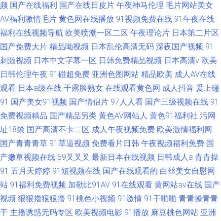
频
国产在线福利
国产在线日皮片
午夜神马伦理
毛片网站美女
AV福利激情毛片
黄色网在线播放
91视频免费在线
91午夜在线
福利在线视频导航
欧美喷潮一区二区
午夜理论片
日本第二片区
国产免费大片
精品呦视频
日本乱伦高清无码
深夜国产视频
91
刺激视频
日本中文字幕一区
日韩免费精品视频
日本高清v
欧美
日韩伦理午夜
91碰超免费
亚洲色图网站
精品欧美
成人AV在线
观看
日本a级在线
干露脸熟女
在线观看黄色网
成人抖音
爰上碰
91
国产美女91视频
国产情侣片
97人人看
国产三级视频在线
91
免费视频精品
国产精品另类
黄色AV网站人
黄色91福利社
污网
址18禁
国产高清不卡二区
成人午夜视频免费
欧美激情福利网
国产青青青草
91草逼视频
免费看片日韩
午夜视频福利免费
国
产嫩草视频在线
69叉叉叉
最新日本在线视频
日韩成人a
青青操
91
五月天婷婷
91短视频在线
国产在线观看的
白丝美女自慰网
站
91福利免费视频
加勒比91AV
91在线观看
黄网站av在线
国产
视频
狠狠擼狠狠擼
91桃色小视频
91激情
91干啪啪
青青操青青
干
主播诱惑无码专区
欧美视频电影
91播放
麻豆桃色网站
亚洲