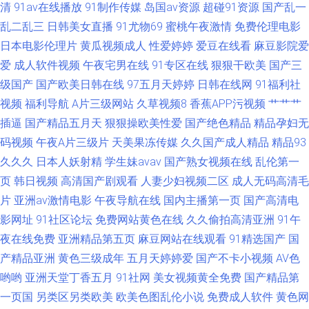
清
91av在线播放
91制作传媒
岛国av资源
超碰91资源
国产乱一
区 免费网址免费黄 91足交视频在线观看 日韩无码精品久久 岛国搬运工在线
乱二乱三
日韩美女直播
91尤物69
蜜桃午夜激情
免费伦理电影
日本电影伦理片
黄瓜视频成人
性爱婷婷
爱豆在线看
麻豆影院爱
视频 亚洲综合国产婷婷基地 国产区极品黑丝在线 91shufu 精品精品 91视频
爱
成人软件视频
午夜宅男在线
91专区在线
狠狠干欧美
国产三
韩国限制级中文 人妻人人爱操AV 97超碰久草 色中色综合网
级国产
国产欧美日韩在线
97五月天婷婷
日韩在线网
91福利社
视频
福利导航
A片三级网站
久草视频8
香蕉APP污视频
艹艹艹
插逼
国产精品五月天
狠狠操欧美性爱
国产绝色精品
精品孕妇无
码视频
午夜A片三级片
天美果冻传媒
久久国产成人精品
精品93
久久久
日本人妖射精
学生妹avav
国产熟女视频在线
乱伦第一
页
韩日视频
高清国产剧观看
人妻少妇视频二区
成人无码高清毛
片
亚洲av激情电影
午夜导航在线
国内主播第一页
国产高清电
影网址
91社区论坛
免费网站黄色在线
久久偷拍高清亚洲
91午
夜在线免费
亚洲精品第五页
麻豆网站在线观看
91精选国产
国
产精品亚洲
黄色三级成年
五月天婷婷爱
国产不卡小视频
AV色
哟哟
亚洲天堂丁香五月
91社网
美女视频黄全免费
国产精品第
一页国
另类区另类欧美
欧美色图乱伦小说
免费成人软件
黄色网