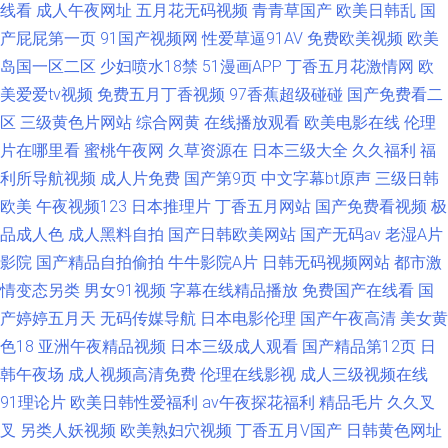
线看
成人午夜网址
五月花无码视频
青青草国产
欧美日韩乱
国
产屁屁第一页
91国产视频网
性爱草逼91AV
免费欧美视频
欧美
岛国一区二区
少妇喷水18禁
51漫画APP
丁香五月花激情网
欧
美爱爱tv视频
免费五月丁香视频
97香蕉超级碰碰
国产免费看二
区
三级黄色片网站
综合网黄
在线播放观看
欧美电影在线
伦理
片在哪里看
蜜桃午夜网
久草资源在
日本三级大全
久久福利
福
利所导航视频
成人片免费
国产第9页
中文字幕bt原声
三级日韩
欧美
午夜视频123
日本推理片
丁香五月网站
国产免费看视频
极
品成人色
成人黑料自拍
国产日韩欧美网站
国产无码av
老湿A片
影院
国产精品自拍偷拍
牛牛影院A片
日韩无码视频网站
都市激
情变态另类
男女91视频
字幕在线精品播放
免费国产在线看
国
产婷婷五月天
无码传媒导航
日本电影伦理
国产午夜高清
美女黄
色18
亚洲午夜精品视频
日本三级成人观看
国产精品第12页
日
韩午夜场
成人视频高清免费
伦理在线影视
成人三级视频在线
91理论片
欧美日韩性爱福利
av午夜探花福利
精品毛片
久久叉
叉
另类人妖视频
欧美熟妇穴视频
丁香五月V国产
日韩黄色网址