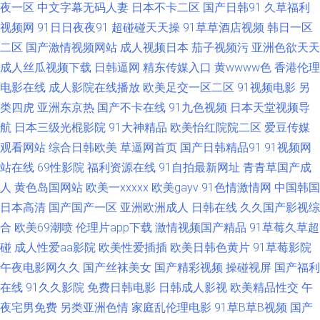
亚洲色吧在线 欧美精品性交 久久精品店视频网站 91av白丝视频 国产原创在
夜一区
中文字幕无码人妻
日本不卡二区
国产日韩91
久草福利
视频网
91日日夜夜91
超碰碰天天操
91草草酒店视频
韩日一区
线观看蜜臀 午夜香蕉少妇A片视频 99热99这里有精品 日屄导航 91啦在线观
二区
国产激情视频网站
成人视频日本
茄子视频污
亚洲色欲天天
成人丝瓜视频下载
日韩逼网
精东传媒入口
黄wwww色
香港伦理
看论坛 黑丝被入 五月丁香蕉 91少妇喷水视频 玖玖资源站在线 1024看片成
电影在线
成人影院在线播放
欧美足交一区二区
91视频电影
另
类四虎
亚洲东京热
国产不卡在线
91九色视频
日本天堂视频导
人版 不卡AV电影在线观看 欧美精品久色视频网 91热视 精品在线视频2 香蕉
航
日本三级光棍影院
91大神精品
欧美怡红院院二区
爱豆传媒
观看网站
综合日韩欧美
草逼网首页
国产日韩精品91
91视频网
黄色免费网站 91偷拍在线观看 欧美日韩久久网 91黄色视频清高 国产精品自
站在线
69性影院
福利资源在线
91自拍最新网址
青青草国产成
拍在线 日韩新片BT一二三 ts另类国产福利视频 欧美人妖系列 91白嫩视频精
人
黄色岛国网站
欧美一xxxxx
欧美gayv
91色情激情网
中国韩国
日本高清
国产国产一区
亚洲欧洲成人
日韩在线
久久国产影视综
品 丁香五月国产 香蕉精品操逼网 91亚洲情侣偷拍久久 久久国产热伊人久久
合
欧美69潮喷
伦理片app下载
激情视频国产精品
91草莓久草超
碰
成人性爱aa影院
欧美性爱插插
欧美日韩色黄片
91草莓影院
91夫妻交友 黑丝美女白虎 五月婷六月花 91视频精品导航 九草在线 91V成人
午夜电影网久久
国产丝袜美女
国产精彩视频
操碰视屏
国产福利
在线
91久久影院
免费日韩电影
日韩成人影视
欧美精品性交
午
电影 大香蕉伊人在97 人妻少妇精品区 九九视频网 四虎青青WWW 91爱啪啪
夜宅男免费
另类亚洲色情
家庭乱伦理电影
91草B草B视频
国产