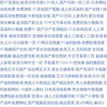
吧97资源站
欧美日韩另类0
91华人
国产日韩一区二区
日本网站
欧美VA性爱 九九网络视频 久久精品品国产 欧美日韩久久视频 久久网一级 女
在线免费
免费潮喷
91原创国产视频
成人吃瓜福利
国产在线9
操
人天堂男人天堂AV 香焦AV 俺去射官网 精品精品精品精品 韩国avwuma 伊人
碰高清免费视频
午夜电影全集
国产AV无码
人妻系列
爱豆传媒
倩女幽魂
超清国产剧大全
91中文字幕在线
免费在线小视频
吃
久久五月天堂 久久成人毛片 91黄色网页 久精品久久 中日韩黄色五级片 国产
瓜福利小视频
免费91
国产日产亚洲精品
91社在线高清
人人草
香蕉
激情另类图片
亚洲欧美在线观看
成人三级成人三级
欧美老
欧美香蕉视频 五月久久伊人 97资源站狠狠撸 欧美日韩大陆成人 91人人肏 青
女人bb
日日操第一页
91网豆花视频
91福利剧场
免费影视观看
91视频国产自拍
国产美女在线视频
欧美又大
无码四虎
女同激
娱乐大香蕉99热 91在线视频福利观看 人妻操人人 91嫩草福利 精品人妻免费
吻视频
极品性爱导航
欧美国产拳交喷奶
中文字幕第三页
超碰成
影音先锋国产av电影 导航资源网站av 五月天爱婷婷 五月久久伊人 成人欧美
人影视
欧美日韩中文一区
手机看片1204
91色快播
福利撸影院
激情五月天国产
综合网五月天
美女主播青草
国产高清不卡视频
精产国品久久 色色日女人 91污秽版 青青草原综合社区 91桃色国产探花 密桃
四虎影视
欧美一区在线
操碰视频
五月天婷婷欧美
欧美大BB
国
产福利啪啪
欧洲成人午夜精品
国产精品美乳
男人操蜜桃视频
无
成人网址 91海外视频免费观看 日本伦理在线观看网页 91真人视频 日韩国产
码射精网站
18成年人网站
日本高清电影网
男女啪啪午夜视频
免费电影在线观看
亚洲ab
成人少妇视频导航
91国产小青蛙
国
成人网站 91网址在线免费观看 麻豆性爱网 91看淫片 精品久久免费人妻 影音
产成年免费网站
国产视频高清在线
精品香蕉
求a片网址
麻豆tv