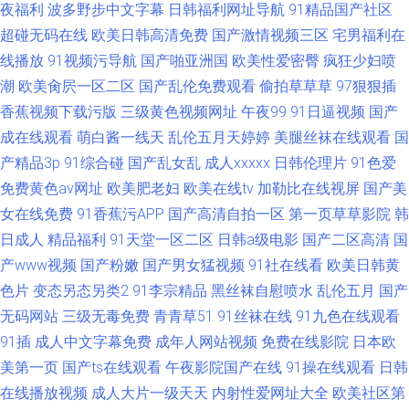
夜福利
波多野步中文字幕
日韩福利网址导航
91精品国产社区
超碰无码在线
欧美日韩高清免费
国产激情视频三区
宅男福利在
线播放
91视频污导航
国产啪亚洲国
欧美性爱密臀
疯狂少妇喷
潮
欧美肏屄一区二区
国产乱伦免费观看
偷拍草草草
97狠狠插
香蕉视频下载污版
三级黄色视频网址
午夜99
91日逼视频
国产
成在线观看
萌白酱一线天
乱伦五月天婷婷
美腿丝袜在线观看
国
产精品3p
91综合碰
国产乱女乱
成人xxxxx
日韩伦理片
91色爱
免费黄色av网址
欧美肥老妇
欧美在线tv
加勒比在线视屏
国产美
女在线免费
91香蕉污APP
国产高清自拍一区
第一页草草影院
韩
日成人
精品福利
91天堂一区二区
日韩a级电影
国产二区高清
国
产www视频
国产粉嫩
国产男女猛视频
91社在线看
欧美日韩黄
色片
变态另态另类2
91李宗精品
黑丝袜自慰喷水
乱伦五月
国产
无码网站
三级无毒免费
青青草51
91丝袜在线
91九色在线观看
91插
成人中文字幕免费
成年人网站视频
免费在线影院
日本欧
美第一页
国产ts在线观看
午夜影院国产在线
91操在线观看
日韩
在线播放视频
成人大片一级天天
内射性爱网址大全
欧美社区第