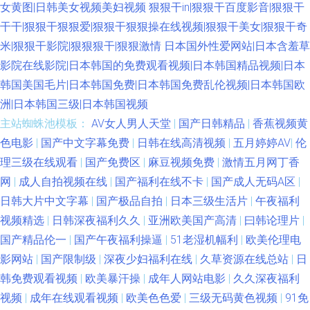
女黄图|日韩美女视频美妇视频
狠狠干in|狠狠干百度影音|狠狠干
干干|狠狠干狠狠爱|狠狠干狠狠操在线视频|狠狠干美女|狠狠干奇
米|狠狠干影院|狠狠狠干|狠狠激情
日本国外性爱网站|日本含羞草
影院在线影院|日本韩国的免费观看视频|日本韩国精品视频|日本
韩国美国毛片|日本韩国免费|日本韩国免费乱伦视频|日本韩国欧
洲|日本韩国三级|日本韩国视频
主站蜘蛛池模板：
AV女人男人天堂
|
国产日韩精品
|
香蕉视频黄
色电影
|
国产中文字幕免费
|
日韩在线高清视频
|
五月婷婷AV
|
伦
理三级在线观看
|
国产免费区
|
麻豆视频免费
|
激情五月网丁香
网
|
成人自拍视频在线
|
国产福利在线不卡
|
国产成人无码A区
|
日韩大片中文字幕
|
国产极品自拍
|
日本三级生活片
|
午夜福利
视频精选
|
日韩深夜福利久久
|
亚洲欧美国产高清
|
曰韩论理片
|
国产精品伦一
|
国产午夜福利操逼
|
51老湿机幅利
|
欧美伦理电
影网站
|
国产限制级
|
深夜少妇福利在线
|
久草资源在线总站
|
日
韩免费观看视频
|
欧美暴汗操
|
成年人网站电影
|
久久深夜福利
视频
|
成年在线观看视频
|
欧美色色爱
|
三级无码黄色视频
|
91免