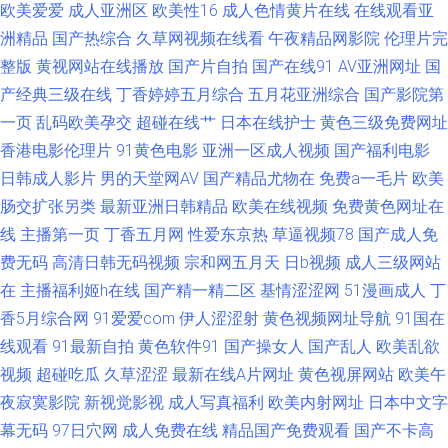
欧美爱爱
成人亚洲区
欧美性16
成人色情黄片在线
在线观看亚
国产视频 另类美日韩 91试香蕉视频 蜜桃视频91TV 91精品豆花 欧美成成人
洲精品
国产热综合
久草网视频在线看
午夜精品网影院
伦理片完
网站久久 91色青草 91观看链接 精品视频在线观看区 91网站8848院 日韩专
整版
黄视网站在线播放
国产片自拍
国产在线91
AV亚洲网址
国
产经典三级在线
丁香婷婷五月综合
五月花亚洲综合
国产影院第
区中文字幕在线 东方成人影库AV 香蕉av 成人品网站在线观看 五月花社区午
一页
乱码欧美孕交
超碰在线艹
日本在线护士
黄色三级免费网址
香港电影伦理片
91黄色电影
亚洲一区成人视频
国产福利电影
夜 超碰97欧美 五月伊人大香蕉 久久超碰影院 91视频网站精选大全 日韩精品
日韩成人影片
男的天堂网AV
国产精品尤物在
免费a一毛片
欧美
肠交扩张另类
最新亚洲日韩精品
欧美在线视频
免费黄色网址在
熟 不卡的av网站 丝足av 波多野氏3区 五月蜜桃涩涩瓷 不卡av在线电影网
线
主播第一页
丁香五月网
性爱东京热
草逼视频78
国产成人免
费无码
高清日韩无码视频
宗和网五月天
日b视频
成人三级网站
1024吃瓜官网入口 夜夜精品一区二区无码 91蝌蚪视频在线 日本阿v视频 AV
在
主播福利姬h在线
国产精一精二区
基情涩涩网
51漫画成人
丁
视屏观看 日韩有骂码中文字幕 av在线不卡影院 色干日p视频 www本日黄色
香5月综合网
91爱爱com
伊人涩涩射
黄色视频网址导航
91国在
线观看
91最新自拍
黄色软件91
国产操女人
国产乱人
欧美乱欲
四虎在线视频A片 操日韩第一页 伊人大香久久网 国产黄在线 影音先锋avav
视频
超碰吃瓜
久草涩涩
最新在线A片网址
黄色视屏网站
欧美午
夜寂寞影院
新视觉影视
成人写真福利
欧美内射网址
日本中文字
最新 国产妓女一一二区三区 91AV播 久久瑟5 91九色高潮 中文字幕日韩123
幕无码
97日穴网
成人免费在线
精品国产免费观看
国产不卡高