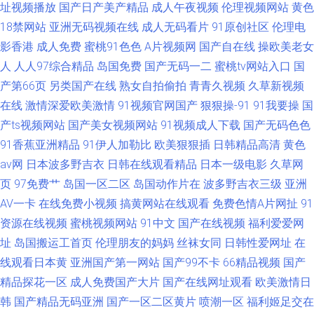
址视频播放
国产日产美产精品
成人午夜视频
伦理视频网站
黄色
18禁网站
亚洲无码视频在线
成人无码看片
91原创社区
伦理电
影香港
成人免费
蜜桃91色色
A片视频网
国产自在线
操欧美老女
人
人人97综合精品
岛国免费
国产无码一二
蜜桃tv网站入口
国
产第66页
另类国产在线
熟女自拍偷拍
青青久视频
久草新视频
在线
激情深爱欧美激情
91视频官网国产
狠狠操-91
91我要操
国
产ts视频网站
国产美女视频网站
91视频成人下载
国产无码色色
91香蕉亚洲精品
91伊人加勒比
欧美狠狠插
日韩精品高清
黄色
av网
日本波多野吉衣
日韩在线观看精品
日本一级电影
久草网
页
97免费艹
岛国一区二区
岛国动作片在
波多野吉衣三级
亚洲
AV一卡
在线免费小视频
搞黄网站在线观看
免费色情A片网扯
91
资源在线视频
蜜桃视频网站
91中文
国产在线视频
福利爱爱网
址
岛国搬运工首页
伦理朋友的妈妈
丝袜女同
日韩性爱网址
在
线观看日本黄
亚洲国产第一网站
国产99不卡
66精品视频
国产
精品探花一区
成人免费国产大片
国产在线网址观看
欧美激情日
韩
国产精品无码亚洲
国产一区二区黄片
喷潮一区
福利姬足交在