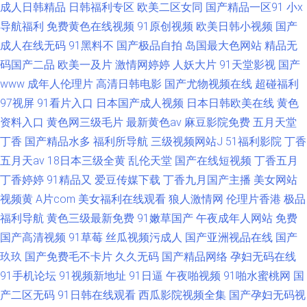
成人日韩精品
日韩福利专区
欧美二区女同
国产精品一区91
小x
导航福利
免费黄色在线视频
91原创视频
欧美日韩小视频
国产
成人在线无码
91黑料不
国产极品自拍
岛国最大色网站
精品无
码国产二品
欧美一及片
激情网婷婷
人妖大片
91天堂影视
国产
www
成年人伦理片
高清日韩电影
国产尤物视频在线
超碰福利
97视屏
91看片入口
日本国产成人视频
日本日韩欧美在线
黄色
资料入口
黄色网三级毛片
最新黄色av
麻豆影院免费
五月天堂
丁香
国产精品水多
福利所导航
三级视频网站J
51福利影院
丁香
五月天av
18日本三级全黄
乱伦天堂
国产在线短视频
丁香五月
丁香婷婷
91精品又
爱豆传媒下载
丁香九月国产主播
美女网站
视频黄
A片com
美女福利在线观看
狼人激情网
伦理片香港
极品
福利导航
黄色三级最新免费
91嫩草国产
午夜成年人网站
免费
国产高清视频
91草莓
丝瓜视频污成人
国产亚洲视品在线
国产
玖玖
国产免费毛不卡片
久久无码
国产精品网络
孕妇无码在线
91手机论坛
91视频新地址
91日逼
午夜啪视频
91啪水蜜桃网
国
产二区无码
91日韩在线观看
西瓜影院视频全集
国产孕妇无码视