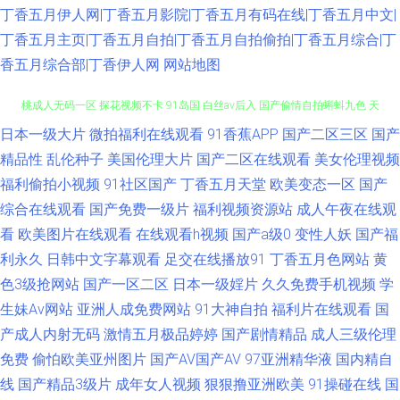
丁香五月伊人网|丁香五月影院|丁香五月有码在线|丁香五月中文|
丁香五月主页|丁香五月自拍|丁香五月自拍偷拍|丁香五月综合|丁
香五月综合部|丁香伊人网
网站地图
日本一级大片
微拍福利在线观看
91香蕉APP
国产二区三区
国产
超踫色偷偷 久槽影院 91大神传媒视频 91视影大全 第一福利视频导航网站 蜜
精品性
乱伦种子
美国伦理大片
国产二区在线观看
美女伦理视频
桃成人无码一区 探花视频不卡 91岛国 白丝av后入 国产偷情自拍蝌蚪九色 天
福利偷拍小视频
91社区国产
丁香五月天堂
欧美变态一区
国产
综合在线观看
国产免费一级片
福利视频资源站
成人午夜在线观
堂人久久 91福利视频在线观看 av不卡在线电影网 后入大屁股 三级黄免费观
看
欧美图片在线观看
在线观看h视频
国产a级0
变性人妖
国产福
利永久
日韩中文字幕观看
足交在线播放91
丁香五月色网站
黄
看 91传媒视频在线看 成人福利导航大全 视频网址大全 午夜天堂精品久久网
色3级抢网站
国产一区二区
日本一级婬片
久久免费手机视频
学
生妹Av网站
亚洲人成免费网站
91大神自拍
福利片在线观看
国
大香蕉伊人情色 久久午夜网欧美 91看片免费下载 国产91网址 亚洲自蔚 操逼
产成人内射无码
激情五月极品婷婷
国产剧情精品
成人三级伦理
免费
偷怕欧美亚州图片
国产AV国产AV
97亚洲精华液
国内精自
六区 日韩三级在线观看 亚州av不卡在线播放 福利片91 国产成人国产精品 欧
线
国产精品3级片
成年女人视频
狠狠撸亚洲欧美
91操碰在线
国