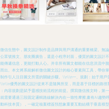
在微信生態中，圖文設計制作是品牌與用戶溝通的重要橋梁。無
是公眾號推文、朋友圈廣告，還是小程序封面，優質的圖文設計
僅能傳遞信息，更能打動人心。并非所有圖文都能在信息洪流中
穎而出。本文將系統解析微信圖文設計的核心要素與工具，帶你
制作引人注目圖文所需的關鍵步驟。\\n\\n一、規劃：始于用戶
\\n\\n優秀的圖文設計從來不是隨興所至，而是基于目標的路徑
造：內容規劃是賦予靈感技術流程的前提。撰寫微信推文時，第
步就需要通過三段固定邏輯路線解決內在一致性摩擦,畫有AI趨勢
應動科技本質），一確定核案標簽預想象重要互動結構于垂直模