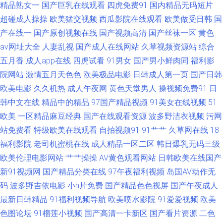
91AV福利在线 东方av在线网 日韩免费成人黄色网址 成人性爱伊人影院 瑟涩
精品熟女一
国产巨乳在线观看
四虎免费91
国内精品无码短片
超碰成人操操
欧美猛交视频
西瓜影院在线观看
欧美做受日韩
国
视频肉h 91网址在线免费 久热精品视频在线 国产16页 深夜男人天堂 92国产
产在线一
国产原创视频在线
国产视频高清
国产丝袜一区
黄色
av网址大全
人妻乱视
国产成人在线网站
久草视频资源站
综合
在线视频 久久亚洲熟妇中文字幕 91系列在线视频 久久福利国产 91豆花视频
五月香
成人app在线
四虎试看
91男女
国产男小鲜肉同
福利影
院网站
激情五月天色色
欧美极品电影
日韩成人第一页
国产日韩
网站 东方av最新网址 探花视频网址 91学生秘黄在线观看 欧美日韩瑞士久久
欧美电影
久久机热
成人午夜网
黄色天堂男人
操视频免费91
日
韩中文在线
精品中的精品
97国产精品视频
91美女在线视频
51
91久久a 91人妻人人妻人人 欧美久久视频 91伦理版免费网站视频 韩国三级
欧美
一区精品麻豆经典
国产在线观看资源
波多野洁衣视频
污网
A片网址 东方AV激情 天堂色豆花33 91深夜影院色 蜜桃视频网 91官网 久久
站免费看
特级欧美在线观看
自拍视频91
91艹艹
久草网在线
18
福利影院
老司机蜜桃在线
成人精品一区二区
韩日爆乳无码三级
一本 91V视频高跟鞋 久草久草热资源 91极品福利姬 国产精品婷婷久久 午夜
欧美伦理电影网站
艹艹操操
AV黄色观看网站
日韩欧美在线国产
新91视频网
国产精品分类在线
97午夜福利视频
岛国AV动作无
福利A∨AV无码 91综合在线五月综合 女优大全 91每日更新 白浆二区欧美 国
码
波多野吉依电影
小h片免费
国产精品色色视屏
国产午夜成人
最新日韩精品
91福利视频导航
欧美喷水影院
91爱爱视频
欧美
产精品色悠悠 久久视频黄色 91大赛福利视频 91人妻视频 日本黄色网入口站
色图论坛
91榴莲小视频
国产高清一卡新区
国产看片资源
二色