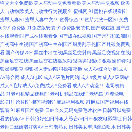
牲交大全免费|欧美人与动牲交免费看|欧美人与动牲交视频|欧美
人与动物|欧美人与动性行为视频
91蜜桃网|91蜜桃在线观看|91
蜜臀人妻|91蜜臀人妻中文|91蜜臀综合|91蜜芽尤物一区|91免费
69|91免费版|91免费版安装|91免费版安装包
国产成在线|国产成
在线观看|国产成在线观看免|国产成在线视频|国产尺码和欧洲|国
产初高中生视|国产初高中生在|国产厨房乱子伦|国产处破免费观
看|国产传媒28P
黑丝中出在线|黑丝足交射精|黑丝足交视频在线|
黑丝足交在线|黑丝足交在线播放|狠狠操操狠狠69|狠狠操超碰|狠
狠操狠狠草|狠狠操人妻av|狠狠操夜夜撸
成人AV综合导航|成人
AV综合网|成人A电影|成人A级毛片网站|成人a级片|成人a级网站|
成人A毛片|成人a免费|成人A免费看|成人A片动漫
91老司机精
品|91老司机精品视频|91老司机精品在线|91老鸭窝|91理论电
影|91理论片|91榴莲视频|91麻豆福利视频|91麻豆国产福利在线
观看|91麻豆国产免费
日韩久久无码免费毛片软件|日韩可以免费
看的伪娘AV|日韩狼好色|日韩狼人综合av|日韩狼友电影网址|日韩
老师白丝娇喘好爽AV|日韩老熟女|日韩美女丰满鲍鱼喷水|日韩美