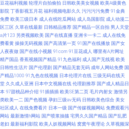
豆花福利视频
轮理片自拍偷拍
日韩欧美美女视频
欧美A级黄色
影院
丁香影视五月花
福利视频电影久久
污污污污免费
91金典
免费
欧美三级日本
成人在线吃瓜网站
成人岛国影院
成人动漫二
区三区
久草在线最新
日韩精品推荐
国产精品一区自拍
男人天堂
a片123
另类视频欧美
国产在线直播
亚洲卡一卡二
成人在线免
费看黄
操操无码视频
国产高清第一页
91国产在线播放
国产女
人夜夜做
国产在线小视频
91com
91豆花成人
哪里有A片网址
精产国品
香蕉视频国产精品
91九色福利
成人国产无线视
欧美
日韩性生活片
国产伦理剧
国产精品无套无码
成年人网站免费
国
产精品1000
91九色在线视频
日本伦理片在线
三级无码在线天
堂
久久成人亚洲
日本中文视频在线
伦理剧推荐
国产成人精品日
本
97甜桃品种介绍
91插插插
欧美SE第二页
毛片内射女
激情另
类欧美一二
国产色视频
孕妇三级av无码
日韩欧美色综合
美女
社区成人
在线免费看片
日本一级
国产传媒视频网站
免费观看污
网站
最新激情h网站
国产喷浆抽搐
宅男久久国产精品
国产乱肥
老妇
最新福利影院
欧美人妖视频网站
窝窝午夜理论
久草视频深